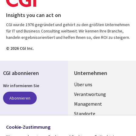
Insights you can act on
CGI wurde 1976 gegründet und gehört zu den größten Unternehmen
für IT und Business Consulting weltweit. Wir kennen Ihre Branche,
handeln ergebnisorientiert und helfen Ihnen so, den ROI zu steigern.
© 2026 CGI Inc.
CGI abonnieren
Unternehmen
Useful
Über uns
Wir informieren Sie
links
Verantwortung
Abonnieren
GERMANY
Management
Standorte
Allianzen
Folgen Sie uns
Cookie-Zustimmung
Merger