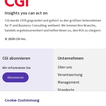
Insights you can act on
CGI wurde 1976 gegründet und gehört zu den größten Unternehmen
für IT und Business Consulting weltweit. Wir kennen Ihre Branche,
handeln ergebnisorientiert und helfen Ihnen so, den ROI zu steigern.
© 2026 CGI Inc.
CGI abonnieren
Unternehmen
Useful
Über uns
Wir informieren Sie
links
Verantwortung
Abonnieren
GERMANY
Management
Standorte
Allianzen
Folgen Sie uns
Cookie-Zustimmung
Merger