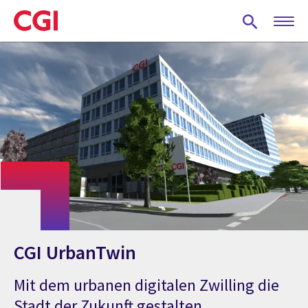
Skip
to
main
content
CGI UrbanTwin
Mit dem urbanen digitalen Zwilling die
Stadt der Zukunft gestalten