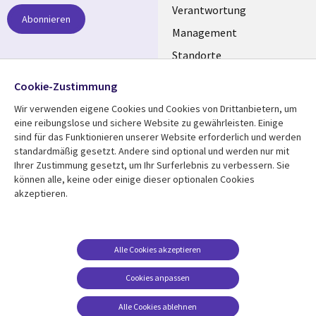
links
Verantwortung
Abonnieren
GERMANY
Management
Standorte
Allianzen
Folgen Sie uns
Cookie-Zustimmung
Merger
Wir verwenden eigene Cookies und Cookies von Drittanbietern, um
Social
eine reibungslose und sichere Website zu gewährleisten. Einige
Media
sind für das Funktionieren unserer Website erforderlich und werden
GERMANY
standardmäßig gesetzt. Andere sind optional und werden nur mit
Ihrer Zustimmung gesetzt, um Ihr Surferlebnis zu verbessern. Sie
Mediathek
Rechtliches
können alle, keine oder einige dieser optionalen Cookies
akzeptieren.
Library
Legal
Aktuelles
Allgemeine
Geschäftsbedingungen
Links
GERMANY
Artikel
Beschwerden/Hinweise
GERMANY
Blogs
Alle Cookies akzeptieren
Compliance
Events
Cookies anpassen
Datenschutz
Podcasts
Impressum
Alle Cookies ablehnen
Presse