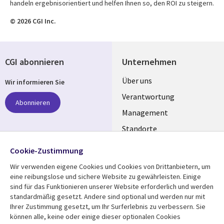
handeln ergebnisorientiert und helfen Ihnen so, den ROI zu steigern.
© 2026 CGI Inc.
CGI abonnieren
Unternehmen
Useful
Über uns
Wir informieren Sie
links
Verantwortung
Abonnieren
GERMANY
Management
Standorte
Allianzen
Folgen Sie uns
Cookie-Zustimmung
Merger
Wir verwenden eigene Cookies und Cookies von Drittanbietern, um
Social
eine reibungslose und sichere Website zu gewährleisten. Einige
Media
sind für das Funktionieren unserer Website erforderlich und werden
GERMANY
standardmäßig gesetzt. Andere sind optional und werden nur mit
Ihrer Zustimmung gesetzt, um Ihr Surferlebnis zu verbessern. Sie
Mediathek
Rechtliches
können alle, keine oder einige dieser optionalen Cookies