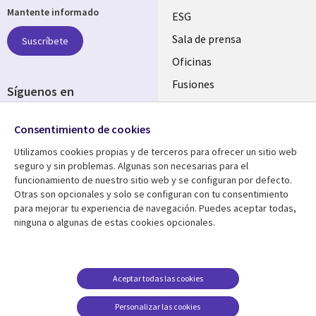
Mantente informado
links
ESG
SPAIN
Sala de prensa
Suscríbete
Oficinas
Fusiones
Síguenos en
Inversores
Social
Consentimiento de cookies
Media
SPAIN
Utilizamos cookies propias y de terceros para ofrecer un sitio web
seguro y sin problemas. Algunas son necesarias para el
Centro de Recursos
Ayuda
funcionamiento de nuestro sitio web y se configuran por defecto.
Otras son opcionales y solo se configuran con tu consentimiento
Library
Legal
Artículos
Aviso Legal
para mejorar tu experiencia de navegación. Puedes aceptar todas,
ninguna o algunas de estas cookies opcionales.
Links
SPAIN
Blogs
Política de Privacidad
SPAIN
Brochures
Accesibilidad
Casos de éxito
Gestión de cookies
Aceptar todas las cookies
Eventos
Personalizar las cookies