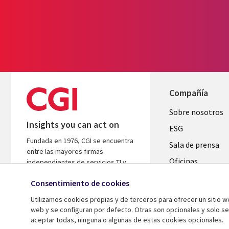
Compañía
Useful
Sobre nosotros
Insights you can act on
links
ESG
Fundada en 1976, CGI se encuentra
SPAIN
Sala de prensa
entre las mayores firmas
Oficinas
independientes de servicios TI y
consultoría de negocio del mundo.
Fusiones
Consentimiento de cookies
Nos basamos en conocimientos y
Inversores
resultados para ayudar a acelerar el
Utilizamos cookies propias y de terceros para ofrecer un sitio 
rendimiento de tus inversiones.
web y se configuran por defecto. Otras son opcionales y solo s
aceptar todas, ninguna o algunas de estas cookies opcionales.