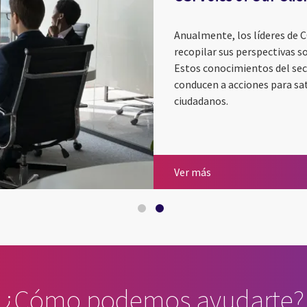
Anualmente, los líderes de C
recopilar sus perspectivas s
Estos conocimientos del secto
conducen a acciones para sat
ciudadanos.
Energía y Utilities
CGI Voice of Our Clie
Ver más
¿Cómo podemos ayudarte?