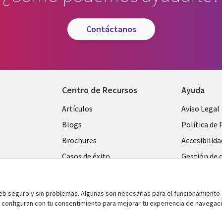
contáctanos
Centro de Recursos
Ayuda
Library
Legal
Artículos
Aviso Legal
Links
SPAIN
Blogs
Política de 
SPAIN
Brochures
Accesibilida
Casos de éxito
Gestión de 
Eventos
Noticias
web seguro y sin problemas. Algunas son necesarias para el funcionamiento 
e configuran con tu consentimiento para mejorar tu experiencia de navegac
Puntos de vista
Ver más