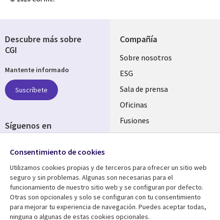
Descubre más sobre
Compañía
CGI
Useful
Sobre nosotros
Mantente informado
links
ESG
SPAIN
Sala de prensa
Suscríbete
Oficinas
Fusiones
Síguenos en
Inversores
Social
Consentimiento de cookies
Media
SPAIN
Utilizamos cookies propias y de terceros para ofrecer un sitio web
seguro y sin problemas. Algunas son necesarias para el
Centro de Recursos
Ayuda
funcionamiento de nuestro sitio web y se configuran por defecto.
Otras son opcionales y solo se configuran con tu consentimiento
Library
Legal
Artículos
Aviso Legal
para mejorar tu experiencia de navegación. Puedes aceptar todas,
ninguna o algunas de estas cookies opcionales.