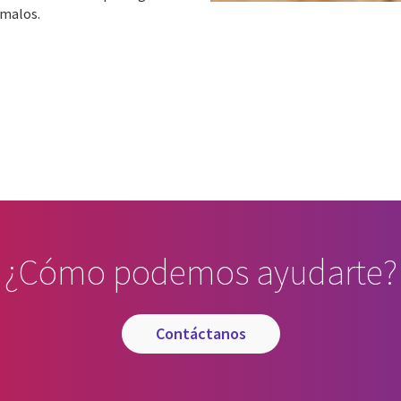
ómalos.
cebook
n Email
cle on Print
¿Cómo podemos ayudarte?
contáctanos