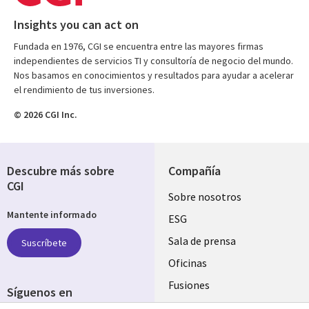
Insights you can act on
Fundada en 1976, CGI se encuentra entre las mayores firmas
independientes de servicios TI y consultoría de negocio del mundo.
Nos basamos en conocimientos y resultados para ayudar a acelerar
el rendimiento de tus inversiones.
© 2026 CGI Inc.
Descubre más sobre
Compañía
CGI
Useful
Sobre nosotros
Mantente informado
links
ESG
SPAIN
Sala de prensa
Suscríbete
Oficinas
Fusiones
Síguenos en
Inversores