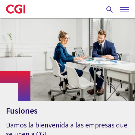
Skip
to
main
content
Fusiones
Damos la bienvenida a las empresas que
se unen a CGI