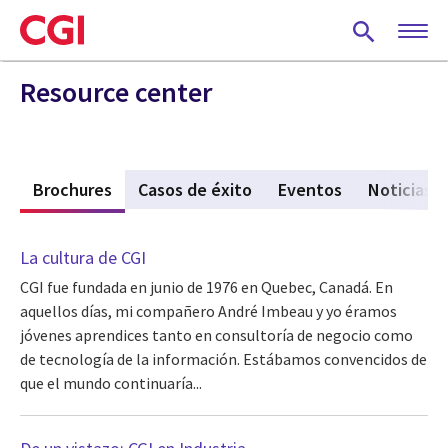
Skip
to
main
content
Resource center
s
Brochures
(active tab)
Casos de éxito
Eventos
Noticias
La cultura de CGI
CGI fue fundada en junio de 1976 en Quebec, Canadá. En
aquellos días, mi compañero André Imbeau y yo éramos
jóvenes aprendices tanto en consultoría de negocio como
de tecnología de la información. Estábamos convencidos de
que el mundo continuaría...