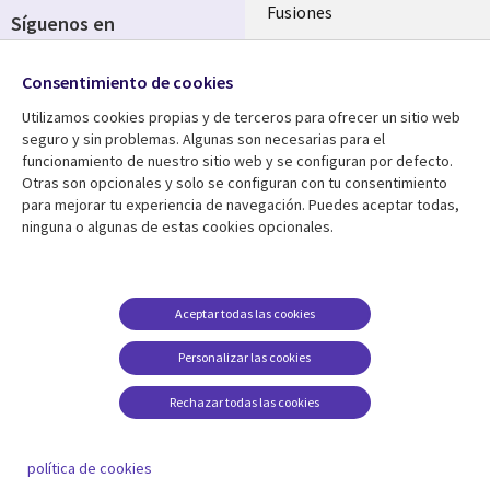
Fusiones
Síguenos en
Inversores
Social
Consentimiento de cookies
Media
SPAIN
Utilizamos cookies propias y de terceros para ofrecer un sitio web
seguro y sin problemas. Algunas son necesarias para el
Centro de Recursos
Ayuda
funcionamiento de nuestro sitio web y se configuran por defecto.
Otras son opcionales y solo se configuran con tu consentimiento
Library
Legal
Artículos
Aviso Legal
para mejorar tu experiencia de navegación. Puedes aceptar todas,
ninguna o algunas de estas cookies opcionales.
Links
SPAIN
Blogs
Política de Privacidad
SPAIN
Brochures
Accesibilidad
Casos de éxito
Gestión de cookies
Aceptar todas las cookies
Eventos
Personalizar las cookies
Noticias
Rechazar todas las cookies
Puntos de vista
Ver más
política de cookies