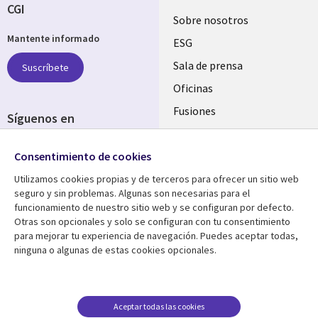
CGI
Useful
Sobre nosotros
Mantente informado
links
ESG
SPAIN
Sala de prensa
Suscríbete
Oficinas
Fusiones
Síguenos en
Inversores
Social
Consentimiento de cookies
Media
SPAIN
Utilizamos cookies propias y de terceros para ofrecer un sitio web
seguro y sin problemas. Algunas son necesarias para el
Centro de Recursos
Ayuda
funcionamiento de nuestro sitio web y se configuran por defecto.
Otras son opcionales y solo se configuran con tu consentimiento
Library
Legal
Artículos
Aviso Legal
para mejorar tu experiencia de navegación. Puedes aceptar todas,
ninguna o algunas de estas cookies opcionales.
Links
SPAIN
Blogs
Política de Privacidad
SPAIN
Brochures
Accesibilidad
Casos de éxito
Gestión de cookies
Aceptar todas las cookies