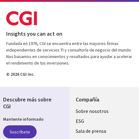
Insights you can act on
Fundada en 1976, CGI se encuentra entre las mayores firmas
independientes de servicios TI y consultoría de negocio del mundo.
Nos basamos en conocimientos y resultados para ayudar a acelerar
el rendimiento de tus inversiones.
© 2026 CGI Inc.
Descubre más sobre
Compañía
CGI
Useful
Sobre nosotros
Mantente informado
links
ESG
SPAIN
Sala de prensa
Suscríbete