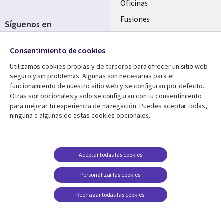
Oficinas
Fusiones
Síguenos en
Inversores
Social
Consentimiento de cookies
Media
SPAIN
Utilizamos cookies propias y de terceros para ofrecer un sitio web
seguro y sin problemas. Algunas son necesarias para el
Centro de Recursos
Ayuda
funcionamiento de nuestro sitio web y se configuran por defecto.
Otras son opcionales y solo se configuran con tu consentimiento
Library
Legal
Artículos
Aviso Legal
para mejorar tu experiencia de navegación. Puedes aceptar todas,
ninguna o algunas de estas cookies opcionales.
Links
SPAIN
Blogs
Política de Privacidad
SPAIN
Brochures
Accesibilidad
Casos de éxito
Gestión de cookies
Aceptar todas las cookies
Eventos
Personalizar las cookies
Noticias
Rechazar todas las cookies
Puntos de vista
Ver más