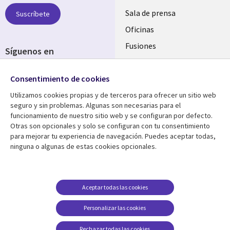
SPAIN
Sala de prensa
Suscríbete
Oficinas
Fusiones
Síguenos en
Inversores
Social
Consentimiento de cookies
Media
SPAIN
Utilizamos cookies propias y de terceros para ofrecer un sitio web
seguro y sin problemas. Algunas son necesarias para el
Centro de Recursos
Ayuda
funcionamiento de nuestro sitio web y se configuran por defecto.
Otras son opcionales y solo se configuran con tu consentimiento
Library
Legal
Artículos
Aviso Legal
para mejorar tu experiencia de navegación. Puedes aceptar todas,
ninguna o algunas de estas cookies opcionales.
Links
SPAIN
Blogs
Política de Privacidad
SPAIN
Brochures
Accesibilidad
Casos de éxito
Gestión de cookies
Aceptar todas las cookies
Eventos
Personalizar las cookies
Noticias
Rechazar todas las cookies