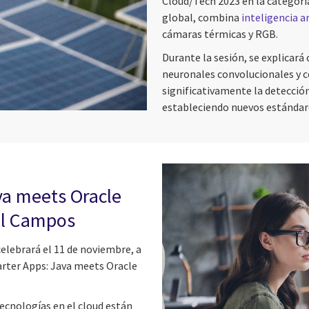
Cloud/Tech 2023 en la categoría
global, combina
inteligencia ar
cámaras térmicas y RGB.
Durante la sesión, se explicar
neuronales convolucionales y c
significativamente la detección
estableciendo nuevos estándare
va meets Oracle
el Campos
celebrará el 11 de noviembre, a
marter Apps: Java meets Oracle
tecnologías en el cloud están