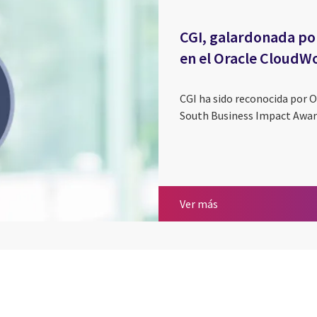
CGI, galardonada po
en el Oracle CloudW
CGI ha sido reconocida por 
South Business Impact Award
CGI, galardonada po
Ver más