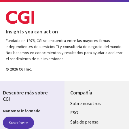
Insights you can act on
Fundada en 1976, CGI se encuentra entre las mayores firmas
independientes de servicios TI y consultoría de negocio del mundo.
Nos basamos en conocimientos y resultados para ayudar a acelerar
el rendimiento de tus inversiones.
© 2026 CGI Inc.
Descubre más sobre
Compañía
CGI
Useful
Sobre nosotros
Mantente informado
links
ESG
SPAIN
Sala de prensa
Suscríbete