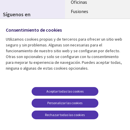
Oficinas
Fusiones
Síguenos en
Inversores
Social
Consentimiento de cookies
Media
SPAIN
Utilizamos cookies propias y de terceros para ofrecer un sitio web
seguro y sin problemas. Algunas son necesarias para el
Centro de Recursos
Ayuda
funcionamiento de nuestro sitio web y se configuran por defecto.
Otras son opcionales y solo se configuran con tu consentimiento
Library
Legal
Artículos
Aviso Legal
para mejorar tu experiencia de navegación. Puedes aceptar todas,
ninguna o algunas de estas cookies opcionales.
Links
SPAIN
Blogs
Política de Privacidad
SPAIN
Brochures
Accesibilidad
Casos de éxito
Gestión de cookies
Aceptar todas las cookies
Eventos
Personalizar las cookies
Noticias
Rechazar todas las cookies
Puntos de vista
Ver más