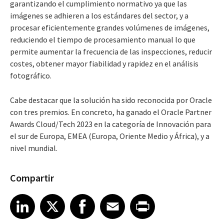
garantizando el cumplimiento normativo ya que las
imágenes se adhieren a los estándares del sector, y a
procesar eficientemente grandes volúmenes de imágenes,
reduciendo el tiempo de procesamiento manual lo que
permite aumentar la frecuencia de las inspecciones, reducir
costes, obtener mayor fiabilidad y rapidez en el análisis
fotográfico.
Cabe destacar que la solución ha sido reconocida por Oracle
con tres premios. En concreto, ha ganado el Oracle Partner
Awards Cloud/Tech 2023 en la categoría de Innovación para
el sur de Europa, EMEA (Europa, Oriente Medio y África), y a
nivel mundial.
Compartir
Share article on LinkedIn
Share article on X
Share article on Facebook
Share article on Email
Share article on Print
LinkedIn
X
Facebook
Email
Print