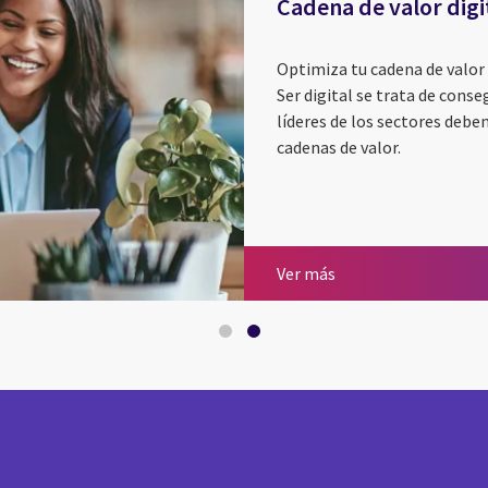
Cadena de valor digi
Optimiza tu cadena de valor 
Ser digital se trata de conse
líderes de los sectores deben
cadenas de valor.
CGI Voice of Our Cli
Cadena de valor digi
Ver más