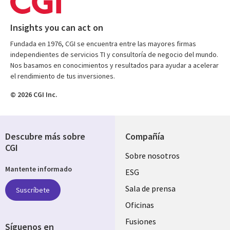
Insights you can act on
Fundada en 1976, CGI se encuentra entre las mayores firmas
independientes de servicios TI y consultoría de negocio del mundo.
Nos basamos en conocimientos y resultados para ayudar a acelerar
el rendimiento de tus inversiones.
© 2026 CGI Inc.
Descubre más sobre
Compañía
CGI
Useful
Sobre nosotros
Mantente informado
links
ESG
SPAIN
Sala de prensa
Suscríbete
Oficinas
Fusiones
Síguenos en