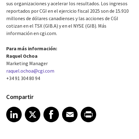
sus organizaciones y acelerar los resultados. Los ingresos
reportados por CGI en el ejercicio fiscal 2025 son de 15.910
millones de dólares canadienses y las acciones de CGI
cotizan en el TSX (GIB.A) y en el NYSE (GIB). Más
información en cgi.com.
Para más información:
Raquel Ochoa
Marketing Manager
raquel.ochoa@cgi.com
+34 91 304 80 94
Compartir
Share article on LinkedIn
Share article on X
Share article on Facebook
Share article on Email
Share article on Print
LinkedIn
X
Facebook
Email
Print