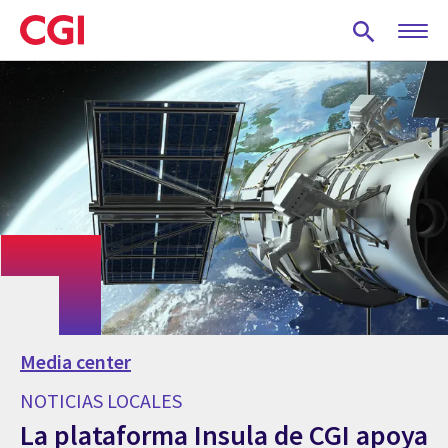
Skip
to
main
content
Media center
NOTICIAS LOCALES
La plataforma Insula de CGI apoya