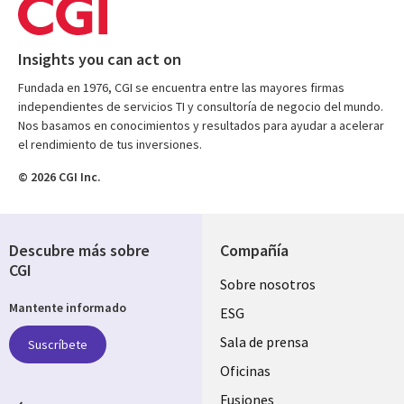
Insights you can act on
Fundada en 1976, CGI se encuentra entre las mayores firmas
independientes de servicios TI y consultoría de negocio del mundo.
Nos basamos en conocimientos y resultados para ayudar a acelerar
el rendimiento de tus inversiones.
© 2026 CGI Inc.
Descubre más sobre
Compañía
CGI
Useful
Sobre nosotros
Mantente informado
links
ESG
SPAIN
Sala de prensa
Suscríbete
Oficinas
Fusiones