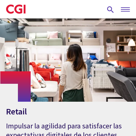
Skip
to
main
content
Retail
Impulsar la agilidad para satisfacer las
expectativas digitales de los clientes