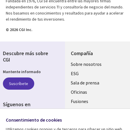
Fundada en 1976, CGI se encuentra entre las mayores firmas
independientes de servicios TI y consultoría de negocio del mundo.
Nos basamos en conocimientos y resultados para ayudar a acelerar
el rendimiento de tus inversiones.
© 2026 CGI Inc.
Descubre más sobre
Compañía
CGI
Useful
Sobre nosotros
Mantente informado
links
ESG
SPAIN
Sala de prensa
Suscríbete
Oficinas
Fusiones
Síguenos en
Inversores
Social
Consentimiento de cookies
Media
SPAIN
Utilizamos cookies propias y de terceros para ofrecer un sitio web