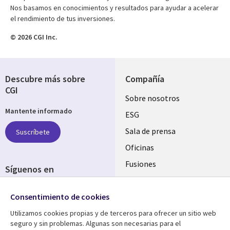
Nos basamos en conocimientos y resultados para ayudar a acelerar
el rendimiento de tus inversiones.
© 2026 CGI Inc.
Descubre más sobre
Compañía
CGI
Useful
Sobre nosotros
Mantente informado
links
ESG
SPAIN
Sala de prensa
Suscríbete
Oficinas
Fusiones
Síguenos en
Inversores
Social
Consentimiento de cookies
Media
SPAIN
Utilizamos cookies propias y de terceros para ofrecer un sitio web
seguro y sin problemas. Algunas son necesarias para el