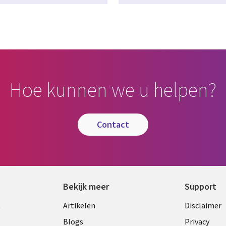
Hoe kunnen we u helpen?
contact
Bekijk meer
Support
Library
Legal
t
Artikelen
Disclaimer
Links
NETH
Blogs
Privacy