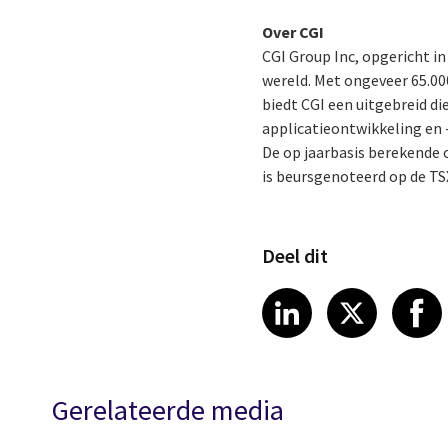
Over CGI
CGI Group Inc, opgericht in
wereld. Met ongeveer 65.00
biedt CGI een uitgebreid d
applicatieontwikkeling en 
De op jaarbasis berekende o
is beursgenoteerd op de TS
Deel dit
Share article
Share art
Shar
LinkedIn
X
Gerelateerde media