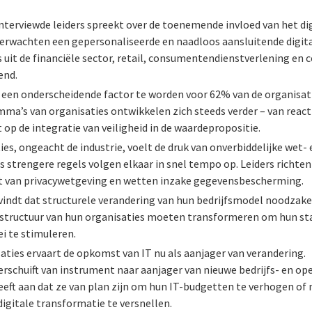
nterviewde leiders spreekt over de toenemende invloed van het di
rwachten een gepersonaliseerde en naadloos aansluitende digita
s uit de financiële sector, retail, consumentendienstverlening e
end.
g een onderscheidende factor te worden voor 62% van de organisat
ma’s van organisaties ontwikkelen zich steeds verder – van react
 op de integratie van veiligheid in de waardepropositie.
ies, ongeacht de industrie, voelt de druk van onverbiddelijke wet- 
ds strengere regels volgen elkaar in snel tempo op. Leiders richten
t van privacywetgeving en wetten inzake gegevensbescherming.
 vindt dat structurele verandering van hun bedrijfsmodel noodzakeli
de structuur van hun organisaties moeten transformeren om hun st
ei te stimuleren.
aties ervaart de opkomst van IT nu als aanjager van verandering.
erschuift van instrument naar aanjager van nieuwe bedrijfs- en o
eeft aan dat ze van plan zijn om hun IT-budgetten te verhogen of
igitale transformatie te versnellen.