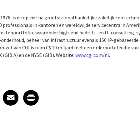
 1976, is de op vier na grootste onafhankelijke zakelijke en techn
0 professionals in kantoren en wereldwijde servicecentra in Ameri
ienstenportfolio, waaronder high-end bedrijfs- en IT-consulting, 
-onderhoud, beheer van infrastructuur evenals 150 IP-gebaseerde
mzet van CGI is ruim C$ 10 miljard met een orderportefeuille van 
X (GIB.A) en de NYSE (GIB). Website:
www.cgi.com/nl
.
 on LinkedIn
icle on X
e article on Facebook
Share article on Email
Share article on Print
Facebook
Email
Print