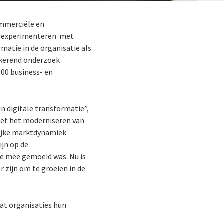
ommerciële en
van experimenteren met
rmatie in de organisatie als
ugkerend onderzoek
000 business- en
un digitale transformatie”,
met het moderniseren van
lijke marktdynamiek
ijn op de
e mee gemoeid was. Nu is
 zijn om te groeien in de
dat organisaties hun