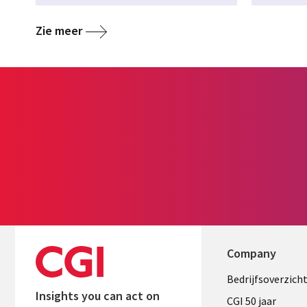
Zie meer
Company
Useful
Bedrijfsoverzich
Insights you can act on
links
CGI 50 jaar