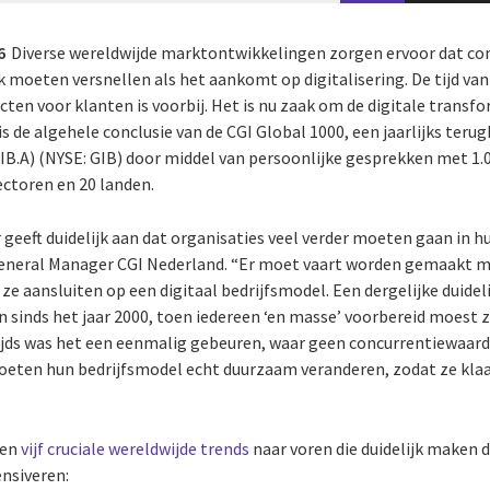
6
Diverse wereldwijde marktontwikkelingen zorgen ervoor dat c
k moeten versnellen als het aankomt op digitalisering. De tijd 
ecten voor klanten is voorbij. Het is nu zaak om de digitale transfo
is de algehele conclusie van de CGI Global 1000, een jaarlijks ter
GIB.A) (NYSE: GIB) door middel van persoonlijke gesprekken met 1.
ectoren en 20 landen.
r geeft duidelijk aan dat organisaties veel verder moeten gaan in h
General Manager CGI Nederland. “Er moet vaart worden gemaakt 
e aansluiten op een digitaal bedrijfsmodel. Een dergelijke duide
 sinds het jaar 2000, toen iedereen ‘en masse’ voorbereid moest z
ijds was het een eenmalig gebeuren, waar geen concurrentiewaard
oeten hun bedrijfsmodel echt duurzaam veranderen, zodat ze klaar
men
vijf cruciale wereldwijde trends
naar voren die duidelijk maken 
nsiveren: