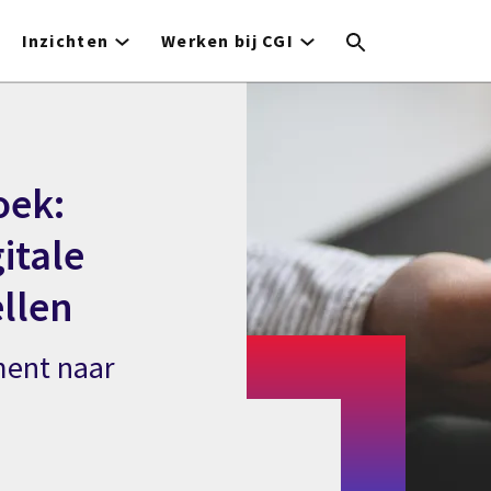
Inzichten
Werken bij CGI
oek:
itale
llen
ment naar