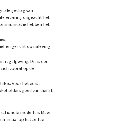
gitale gedrag van
le ervaring ongeacht het
n communicatie hebben het
ies.
ief en gericht op naleving
en regelgeving. Dit is een
 zich vooral op de
jk is. Voor het eerst
akeholders goed van dienst
perationele modellen. Meer
 minimaal op hetzelfde