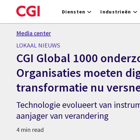
Skip
to
Diensten
Industrieën
main
content
Media center
LOKAAL NIEUWS
CGI Global 1000 onderz
Organisaties moeten dig
transformatie nu versne
Technologie evolueert van instru
aanjager van verandering
4 min read