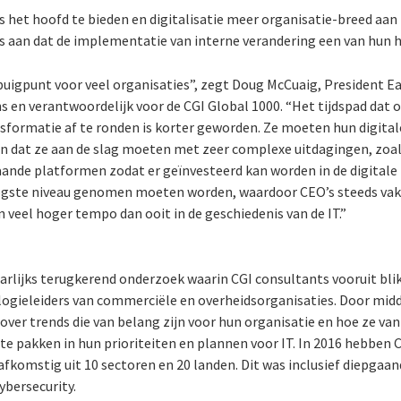
 het hoofd te bieden en digitalisatie meer organisatie-breed aan
s aan dat de implementatie van interne verandering een van hun ho
mbuigpunt voor veel organisaties”, zegt Doug McCuaig, President E
 en verantwoordelijk voor de CGI Global 1000. “Het tijdspad dat 
sformatie af te ronden is korter geworden. Ze moeten hun digital
en dat ze aan de slag moeten met zeer complexe uitdagingen, zoal
ande platformen zodat er geïnvesteerd kan worden in de digitale t
oogste niveau genomen moeten worden, waardoor CEO’s steeds vak
en veel hoger tempo dan ooit in de geschiedenis van de IT.”
jaarlijks terugkerend onderzoek waarin CGI consultants vooruit bl
logieleiders van commerciële en overheidsorganisaties. Door midd
 over trends die van belang zijn voor hun organisatie en hoe ze van
te pakken in hun prioriteiten en plannen voor IT. In 2016 hebben 
 afkomstig uit 10 sectoren en 20 landen. Dit was inclusief diepgaan
ybersecurity.