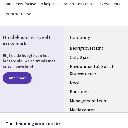
outcomes-focused to help accelerate returns on your investments.
© 2026 CGI Inc.
Ontdek wat er speelt
Company
in uw markt
Useful
Bedrijfsoverzicht
Blijf op de hoogte van het
links
CGI 50 jaar
laatste nieuws en trends met
NETHERLANDS
Environmental, Social
onze nieuwsbrief
& Governance
Abonneer
DE&I
Kantoren
Management team
Media center
Volg ons
Alliances
Toestemming voor cookies
Social