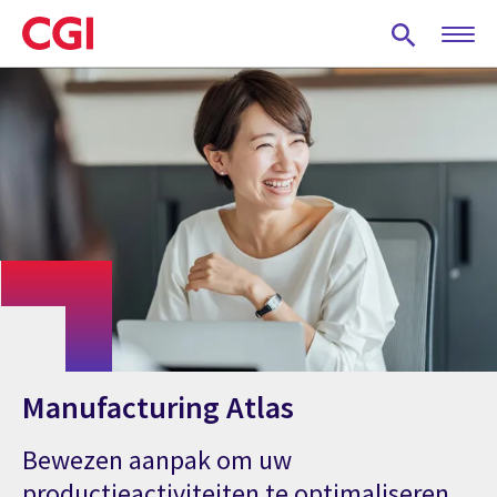
Skip
to
main
content
Manufacturing Atlas
Bewezen aanpak om uw
productieactiviteiten te optimaliseren