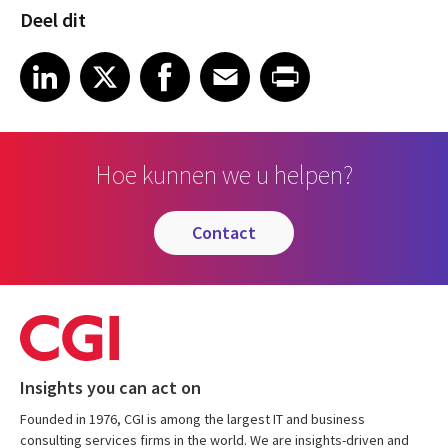
Deel dit
Share article on LinkedIn
Share article on X
Share article on Facebook
Share article on Email
Share article on Print
LinkedIn
X
Facebook
Email
Print
Hoe kunnen we u helpen?
contact
Insights you can act on
Founded in 1976, CGI is among the largest IT and business
consulting services firms in the world. We are insights-driven and