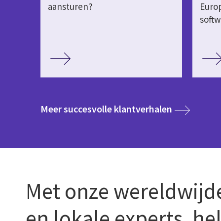
aansturen?
Europ
softw
media
Meer succesvolle klantverhalen
Met onze wereldwijde
en lokale experts, he