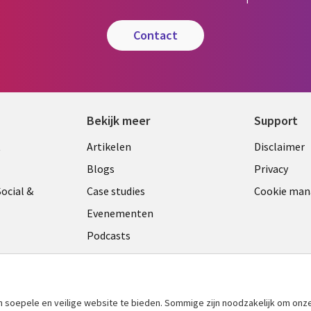
contact
Bekijk meer
Support
Library
Legal
t
Artikelen
Disclaimer
Links
NETH
Blogs
Privacy
ANDS
NETHERLANDS
ocial &
Case studies
Cookie ma
Evenementen
Podcasts
Viewpoints
am
See more
​soepele en veilige website te bieden. Sommige zijn noodzakelijk om onze