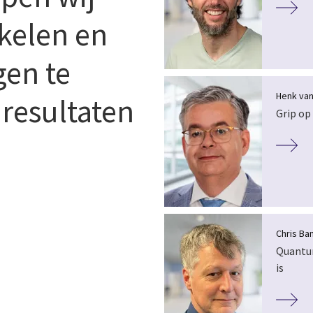
kkelen en
gen te
Henk van
 resultaten
Grip op
Chris Ba
Quantum
is