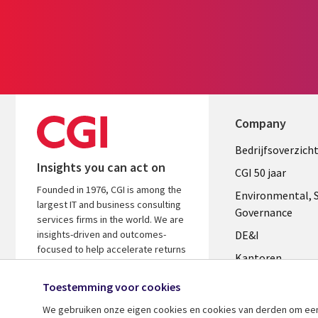
Company
Useful
Bedrijfsoverzich
Insights you can act on
links
CGI 50 jaar
Founded in 1976, CGI is among the
NETHERL
Environmental, S
largest IT and business consulting
Governance
services firms in the world. We are
insights-driven and outcomes-
DE&I
focused to help accelerate returns
Kantoren
on your investments.
Management te
Toestemming voor cookies
Media center
We gebruiken onze eigen cookies en cookies van derden om een ​