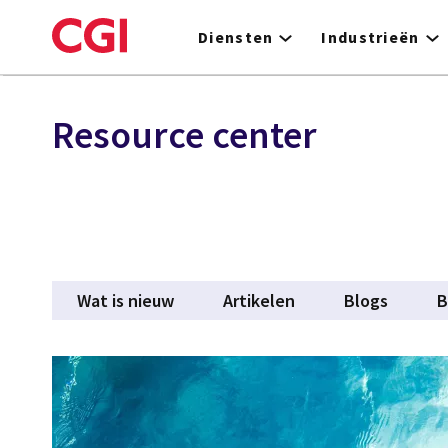
Skip
to
Diensten
Industrieën
main
content
Resource center
Wat is nieuw
Artikelen
Blogs
B