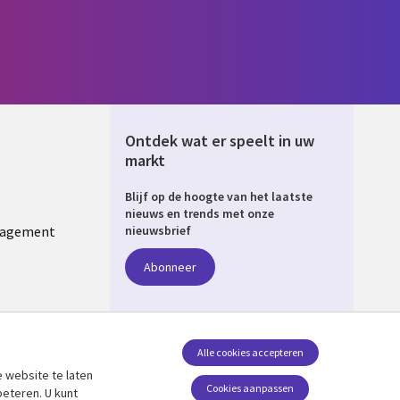
Ontdek wat er speelt in uw
markt
Blijf op de hoogte van het laatste
ERLANDS
nieuws en trends met onze
nagement
nieuwsbrief
Abonneer
Alle cookies accepteren
 website te laten
Volg ons
Cookies aanpassen
beteren. U kunt