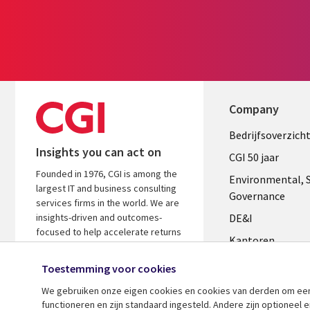
Company
Useful
Bedrijfsoverzich
Insights you can act on
links
CGI 50 jaar
Founded in 1976, CGI is among the
NETHERL
Environmental, S
largest IT and business consulting
Governance
services firms in the world. We are
insights-driven and outcomes-
DE&I
focused to help accelerate returns
Kantoren
on your investments.
Management te
Toestemming voor cookies
Media center
We gebruiken onze eigen cookies en cookies van derden om een ​
functioneren en zijn standaard ingesteld. Andere zijn optioneel
Alliances