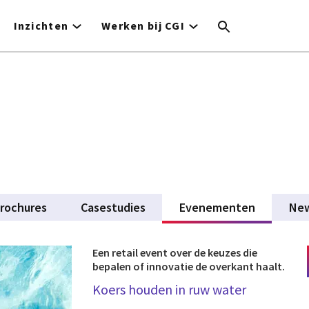
Inzichten
Werken bij CGI
rochures
Casestudies
Evenementen
(active ta
Ne
Een retail event over de keuzes die
bepalen of innovatie de overkant haalt.
Koers houden in ruw water