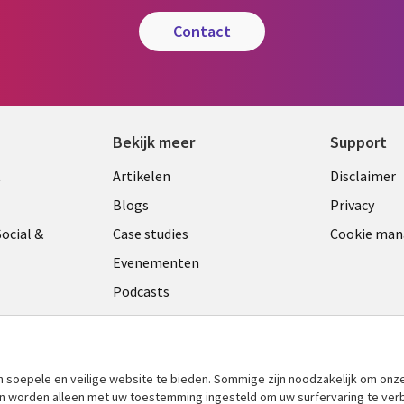
contact
Bekijk meer
Support
Library
Legal
t
Artikelen
Disclaimer
Links
NETH
Blogs
Privacy
ANDS
NETHERLANDS
ocial &
Case studies
Cookie ma
Evenementen
Podcasts
Viewpoints
am
See more
​soepele en veilige website te bieden. Sommige zijn noodzakelijk om onze
 en worden alleen met uw toestemming ingesteld om uw surfervaring te ver