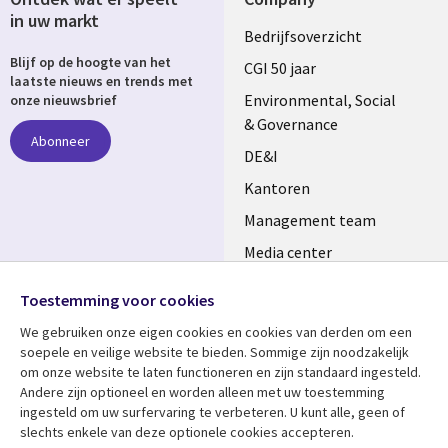
in uw markt
Useful
Bedrijfsoverzicht
Blijf op de hoogte van het
links
CGI 50 jaar
laatste nieuws en trends met
NETHERLANDS
Environmental, Social
onze nieuwsbrief
& Governance
Abonneer
DE&I
Kantoren
Management team
Media center
Volg ons
Alliances
Toestemming voor cookies
Social
Perscentrum
We gebruiken onze eigen cookies en cookies van derden om een ​​
Media
soepele en veilige website te bieden. Sommige zijn noodzakelijk
NETHERLANDS
om onze website te laten functioneren en zijn standaard ingesteld.
Andere zijn optioneel en worden alleen met uw toestemming
Bekijk meer
Support
ingesteld om uw surfervaring te verbeteren. U kunt alle, geen of
slechts enkele van deze optionele cookies accepteren.
Library
Legal
Artikelen
Disclaimer