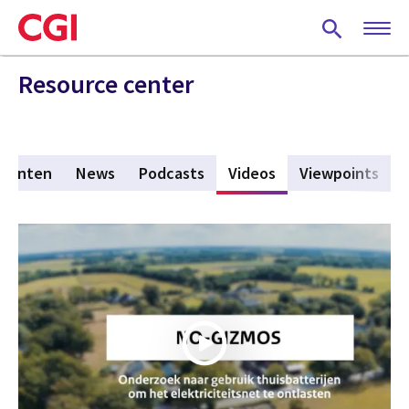
Skip
to
main
content
Resource center
menten
News
Podcasts
Videos
(active tab)
Viewpoints