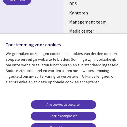
DE&I
Kantoren
Management team
Media center
Volg ons
Alliances
Toestemming voor cookies
Social
Perscentrum
We gebruiken onze eigen cookies en cookies van derden om een ​​
Media
soepele en veilige website te bieden. Sommige zijn noodzakelijk
NETHERLANDS
om onze website te laten functioneren en zijn standaard ingesteld.
Andere zijn optioneel en worden alleen met uw toestemming
Bekijk meer
Support
ingesteld om uw surfervaring te verbeteren. U kunt alle, geen of
slechts enkele van deze optionele cookies accepteren.
Library
Legal
Artikelen
Disclaimer
Links
NETHERLANDS
Blogs
Privacy
NETHERLANDS
Case studies
Cookie management
Alle cookies accepteren
Evenementen
Cookies aanpassen
Podcasts