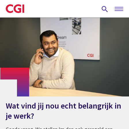
Skip
to
main
content
Wat vind jij nou echt belangrijk in
je werk?