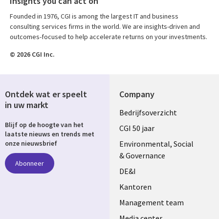
Insights you can act on
Founded in 1976, CGI is among the largest IT and business
consulting services firms in the world. We are insights-driven and
outcomes-focused to help accelerate returns on your investments.
© 2026 CGI Inc.
Ontdek wat er speelt
Company
in uw markt
Useful
Bedrijfsoverzicht
Blijf op de hoogte van het
links
CGI 50 jaar
laatste nieuws en trends met
NETHERLANDS
Environmental, Social
onze nieuwsbrief
& Governance
Abonneer
DE&I
Kantoren
Management team
Media center