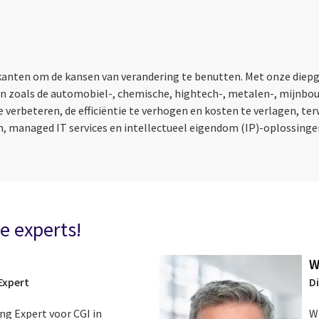
ikanten om de kansen van verandering te benutten. Met onze diep
en zoals de automobiel-, chemische, hightech-, metalen-, mijnbo
rbeteren, de efficiëntie te verhogen en kosten te verlagen, terwij
, managed IT services en intellectueel eigendom (IP)-oplossingen 
e experts!
W
Expert
D
ng Expert voor CGI in
W