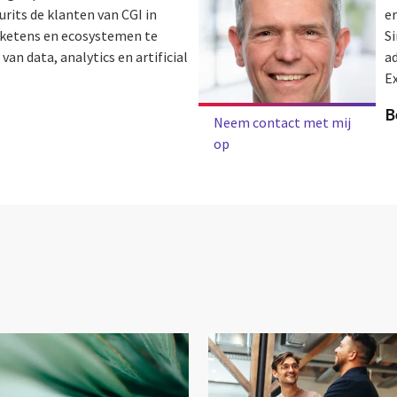
rits de klanten van CGI in
e
sketens en ecosystemen te
Si
n data, analytics en artificial
a
Ex
B
Neem contact met mij
op