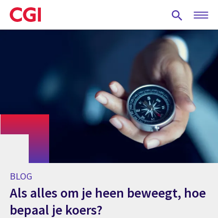
Skip
to
main
content
BLOG
Als alles om je heen beweegt, hoe
bepaal je koers?