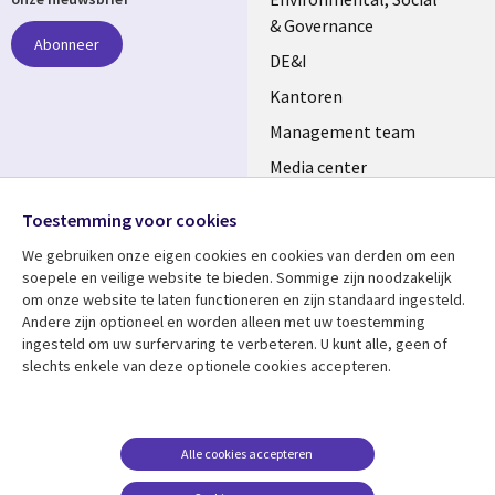
NETHERLANDS
& Governance
Abonneer
DE&I
Kantoren
Management team
Media center
Volg ons
Alliances
Toestemming voor cookies
Social
Perscentrum
We gebruiken onze eigen cookies en cookies van derden om een ​​
Media
soepele en veilige website te bieden. Sommige zijn noodzakelijk
NETHERLANDS
om onze website te laten functioneren en zijn standaard ingesteld.
Andere zijn optioneel en worden alleen met uw toestemming
Bekijk meer
Support
ingesteld om uw surfervaring te verbeteren. U kunt alle, geen of
slechts enkele van deze optionele cookies accepteren.
Library
Legal
Artikelen
Disclaimer
Links
NETHERLANDS
Blogs
Privacy
NETHERLANDS
Case studies
Cookie management
Alle cookies accepteren
Evenementen