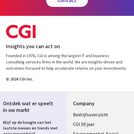
contact
Insights you can act on
Founded in 1976, CGI is among the largest IT and business
consulting services firms in the world. We are insights-driven and
outcomes-focused to help accelerate returns on your investments.
© 2026 CGI Inc.
Ontdek wat er speelt
Company
in uw markt
Useful
Bedrijfsoverzicht
Blijf op de hoogte van het
links
CGI 50 jaar
laatste nieuws en trends met
Environmental, Social
onze nieuwsbrief