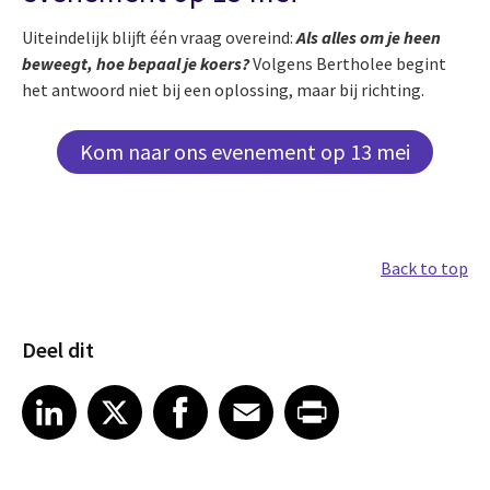
Uiteindelijk blijft één vraag overeind:
Als alles om je heen
beweegt, hoe bepaal je koers?
Volgens Bertholee begint
het antwoord niet bij een oplossing, maar bij richting.
Kom naar ons evenement op 13 mei
Back to top
Deel dit
Share article on LinkedIn
Share article on X
Share article on Facebook
Share article on Email
Share article on Print
LinkedIn
X
Facebook
Email
Print