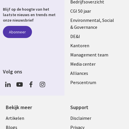
Useful
Bedrijfsoverzicht
Blijf op de hoogte van het
links
CGI 50 jaar
laatste nieuws en trends met
NETHERLANDS
Environmental, Social
onze nieuwsbrief
& Governance
Abonneer
DE&I
Kantoren
Management team
Media center
Volg ons
Alliances
Social
Perscentrum
Media
NETHERLANDS
Bekijk meer
Support
Library
Legal
Artikelen
Disclaimer
Links
NETHERLANDS
Blogs
Privacy