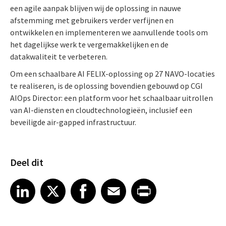
een agile aanpak blijven wij de oplossing in nauwe
afstemming met gebruikers verder verfijnen en
ontwikkelen en implementeren we aanvullende tools om
het dagelijkse werk te vergemakkelijken en de
datakwaliteit te verbeteren.
Om een schaalbare AI FELIX-oplossing op 27 NAVO-locaties
te realiseren, is de oplossing bovendien gebouwd op CGI
AIOps Director: een platform voor het schaalbaar uitrollen
van AI-diensten en cloudtechnologieën, inclusief een
beveiligde air-gapped infrastructuur.
Deel dit
Share article on LinkedIn
Share article on X
Share article on Facebook
Share article on Email
Share article on Print
LinkedIn
X
Facebook
Email
Print