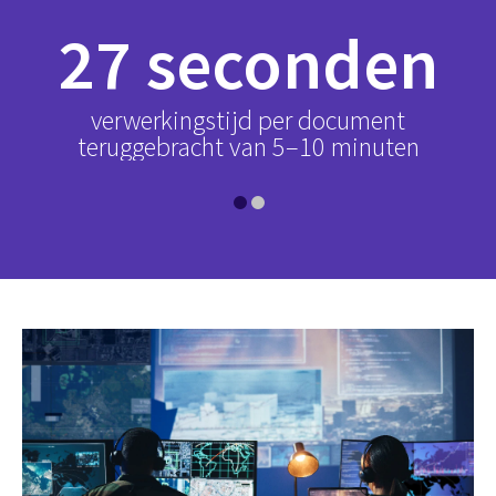
27 seconden
uur
verwerkingstijd per document
bi
erd
teruggebracht van 5–10 minuten
he