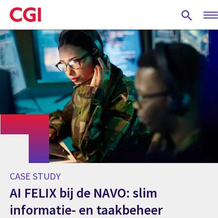
Skip
to
main
content
CASE STUDY
AI FELIX bij de NAVO: slim
informatie- en taakbeheer