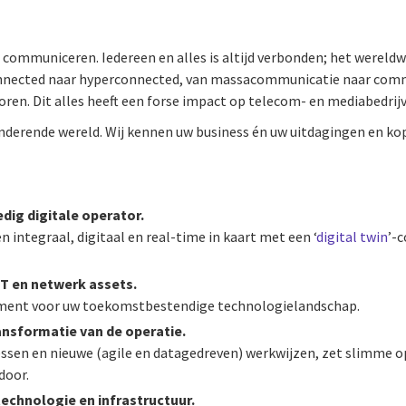
communiceren. Iedereen en alles is altijd verbonden; het wereld
onnected naar hyperconnected, van massacommunicatie naar commu
oren. Dit alles heeft een forse impact op telecom- en mediabedrij
randerende wereld. Wij kennen uw business én uw uitdagingen en k
dig digitale operator.
integraal, digitaal en real-time in kaart met een ‘
digital twin
’-
 IT en netwerk assets.
ament voor uw toekomstbestendige technologielandschap.
ansformatie van de operatie.
sen en nieuwe (agile en datagedreven) werkwijzen, zet slimme o
door.
echnologie en infrastructuur.