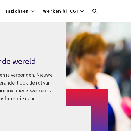
Inzichten
Werken bij CGI
ende wereld
reen is verbonden. Nieuwe
randert ook de rol van
mmunicatienetwerken is
ansformatie naar