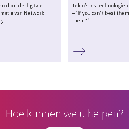
en door de digitale
Telco’s als technologiep
rmatie van Network
– ‘If you can’t beat them
ry
them?’
Hoe kunnen we u helpen?