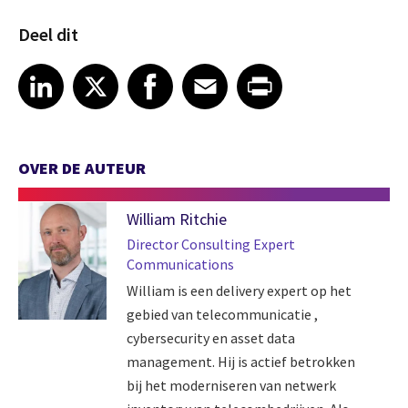
Deel dit
Share article on LinkedIn
Share article on X
Share article on Facebook
Share article on Email
Share article on Print
LinkedIn
X
Facebook
Email
Print
OVER DE AUTEUR
William Ritchie
Director Consulting Expert
Communications
William is een delivery expert op het
gebied van telecommunicatie ,
cybersecurity en asset data
management. Hij is actief betrokken
bij het moderniseren van netwerk