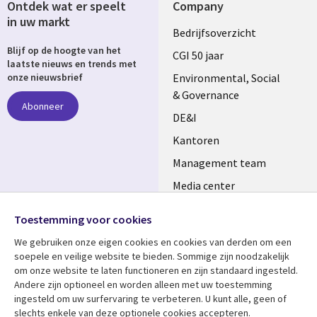
Ontdek wat er speelt
Company
in uw markt
Useful
Bedrijfsoverzicht
Blijf op de hoogte van het
links
CGI 50 jaar
laatste nieuws en trends met
NETHERLANDS
Environmental, Social
onze nieuwsbrief
& Governance
Abonneer
DE&I
Kantoren
Management team
Media center
Volg ons
Alliances
Toestemming voor cookies
Social
Perscentrum
We gebruiken onze eigen cookies en cookies van derden om een ​​
Media
soepele en veilige website te bieden. Sommige zijn noodzakelijk
NETHERLANDS
om onze website te laten functioneren en zijn standaard ingesteld.
Andere zijn optioneel en worden alleen met uw toestemming
Bekijk meer
Support
ingesteld om uw surfervaring te verbeteren. U kunt alle, geen of
slechts enkele van deze optionele cookies accepteren.