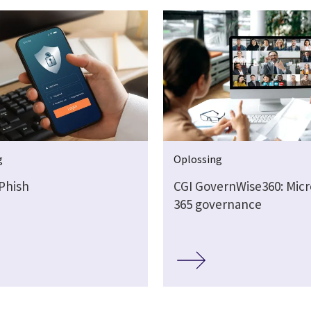
g
Oplossing
iPhish
CGI GovernWise360: Micr
365 governance