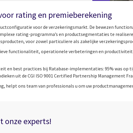
voor rating en premieberekening
uctconfiguratie voor de verzekeringsmarkt. De bewezen functionali
 complexe rating-programma’s en productsegmentaties te realiser
gsproducten, voor zowel particuliere als zakelijke verzekeringspr
ve functionaliteit, operationele verbeteringen en productiviteits
teit en best practices bij Ratabase-implementaties: 95% was op ti
odieken uit de CGI ISO 9001 Certified Partnership Management F
ng, helpt ons team van professionals u om uw productmanagemen
 onze experts!