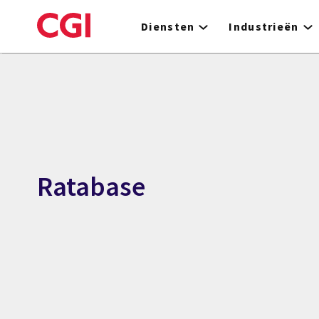
Skip
to
Diensten
Industrieën
main
content
Ratabase