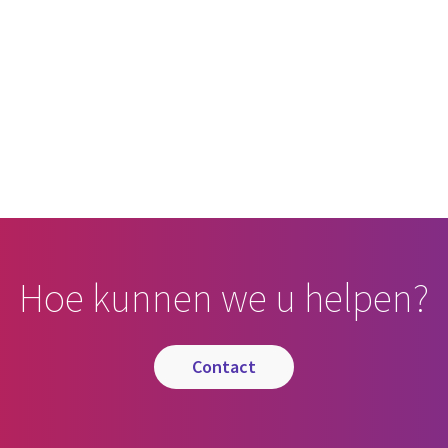
cebook
n Email
cle on Print
Hoe kunnen we u helpen?
contact