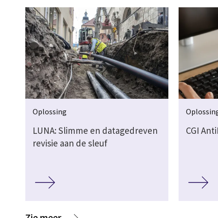
Oplossing
Oplossin
LUNA: Slimme en datagedreven
CGI Ant
revisie aan de sleuf
media
Zie meer