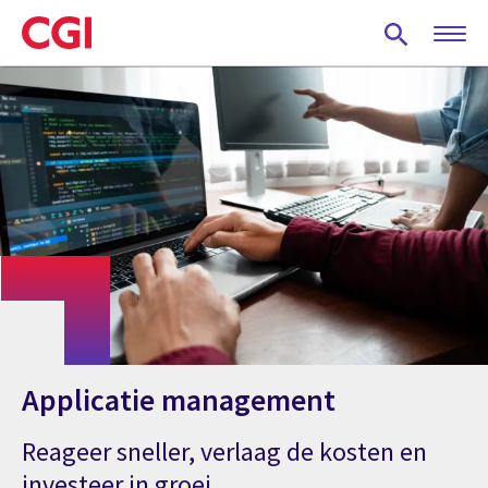
Skip
to
main
content
Applicatie management
Reageer sneller, verlaag de kosten en
investeer in groei