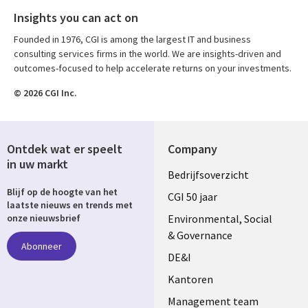
Insights you can act on
Founded in 1976, CGI is among the largest IT and business
consulting services firms in the world. We are insights-driven and
outcomes-focused to help accelerate returns on your investments.
© 2026 CGI Inc.
Ontdek wat er speelt
Company
in uw markt
Useful
Bedrijfsoverzicht
Blijf op de hoogte van het
links
CGI 50 jaar
laatste nieuws en trends met
NETHERLANDS
Environmental, Social
onze nieuwsbrief
& Governance
Abonneer
DE&I
Kantoren
Management team