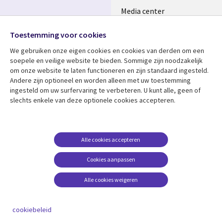
Media center
Volg ons
Alliances
Toestemming voor cookies
Social
Perscentrum
We gebruiken onze eigen cookies en cookies van derden om een ​​
Media
soepele en veilige website te bieden. Sommige zijn noodzakelijk
NETHERLANDS
om onze website te laten functioneren en zijn standaard ingesteld.
Andere zijn optioneel en worden alleen met uw toestemming
Bekijk meer
Support
ingesteld om uw surfervaring te verbeteren. U kunt alle, geen of
slechts enkele van deze optionele cookies accepteren.
Library
Legal
Artikelen
Disclaimer
Links
NETHERLANDS
Blogs
Privacy
NETHERLANDS
Case studies
Cookie management
Alle cookies accepteren
Evenementen
Cookies aanpassen
Podcasts
Alle cookies weigeren
Viewpoints
See more
cookiebeleid