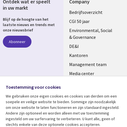
Ontdek wat er speelt
Company
in uw markt
Useful
Bedrijfsoverzicht
Blijf op de hoogte van het
links
CGI 50 jaar
laatste nieuws en trends met
NETHERLANDS
Environmental, Social
onze nieuwsbrief
& Governance
Abonneer
DE&I
Kantoren
Management team
Media center
Volg ons
Alliances
Toestemming voor cookies
Social
Perscentrum
We gebruiken onze eigen cookies en cookies van derden om een ​​
Media
soepele en veilige website te bieden. Sommige zijn noodzakelijk
NETHERLANDS
om onze website te laten functioneren en zijn standaard ingesteld.
Andere zijn optioneel en worden alleen met uw toestemming
Bekijk meer
Support
ingesteld om uw surfervaring te verbeteren. U kunt alle, geen of
slechts enkele van deze optionele cookies accepteren.
Artikelen
Disclaimer