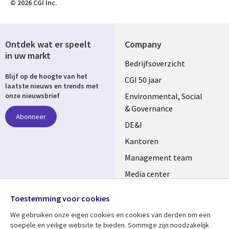
© 2026 CGI Inc.
Ontdek wat er speelt
Company
in uw markt
Useful
Bedrijfsoverzicht
Blijf op de hoogte van het
links
CGI 50 jaar
laatste nieuws en trends met
NETHERLANDS
Environmental, Social
onze nieuwsbrief
& Governance
Abonneer
DE&I
Kantoren
Management team
Media center
Volg ons
Alliances
Toestemming voor cookies
Social
Perscentrum
We gebruiken onze eigen cookies en cookies van derden om een ​​
Media
soepele en veilige website te bieden. Sommige zijn noodzakelijk
NETHERLANDS