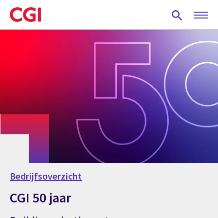
Skip
to
main
content
Bedrijfsoverzicht
CGI 50 jaar