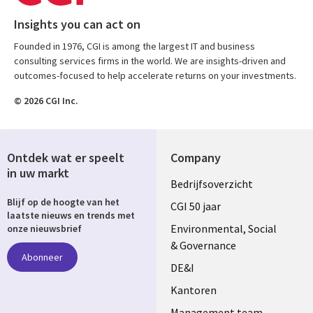
Insights you can act on
Founded in 1976, CGI is among the largest IT and business
consulting services firms in the world. We are insights-driven and
outcomes-focused to help accelerate returns on your investments.
© 2026 CGI Inc.
Ontdek wat er speelt
Company
in uw markt
Useful
Bedrijfsoverzicht
Blijf op de hoogte van het
links
CGI 50 jaar
laatste nieuws en trends met
NETHERLANDS
Environmental, Social
onze nieuwsbrief
& Governance
Abonneer
DE&I
Kantoren
Management team