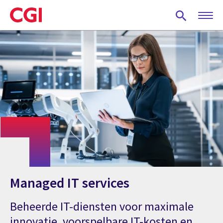
Skip
to
main
content
Managed IT services
Beheerde IT-diensten voor maximale
innovatie, voorspelbare IT-kosten en