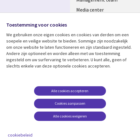
Media center
Volg ons
Alliances
Toestemming voor cookies
Social
Perscentrum
We gebruiken onze eigen cookies en cookies van derden om een ​​
Media
soepele en veilige website te bieden. Sommige zijn noodzakelijk
NETHERLANDS
om onze website te laten functioneren en zijn standaard ingesteld.
Andere zijn optioneel en worden alleen met uw toestemming
Bekijk meer
Support
ingesteld om uw surfervaring te verbeteren. U kunt alle, geen of
slechts enkele van deze optionele cookies accepteren.
Library
Legal
Artikelen
Disclaimer
Links
NETHERLANDS
Blogs
Privacy
NETHERLANDS
Case studies
Cookie management
Alle cookies accepteren
Evenementen
Cookies aanpassen
Podcasts
Alle cookies weigeren
Viewpoints
See more
cookiebeleid