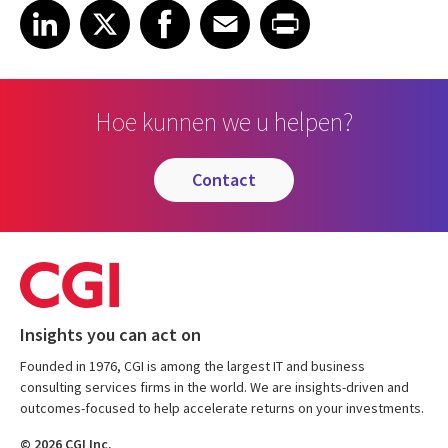
Share article on LinkedIn
Share article on X
Share article on Facebook
Share article on Email
Share article on Print
LinkedIn
X
Facebook
Email
Print
Hoe kunnen we u helpen?
contact
Insights you can act on
Founded in 1976, CGI is among the largest IT and business
consulting services firms in the world. We are insights-driven and
outcomes-focused to help accelerate returns on your investments.
© 2026 CGI Inc.