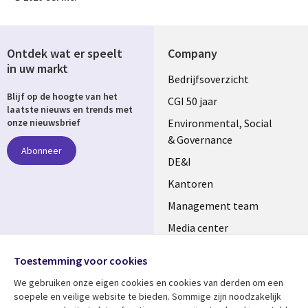
Ontdek wat er speelt
Company
in uw markt
Useful
Bedrijfsoverzicht
Blijf op de hoogte van het
links
CGI 50 jaar
laatste nieuws en trends met
NETHERLANDS
Environmental, Social
onze nieuwsbrief
& Governance
Abonneer
DE&I
Kantoren
Management team
Media center
Volg ons
Alliances
Toestemming voor cookies
Social
Perscentrum
We gebruiken onze eigen cookies en cookies van derden om een ​​
Media
soepele en veilige website te bieden. Sommige zijn noodzakelijk
NETHERLANDS