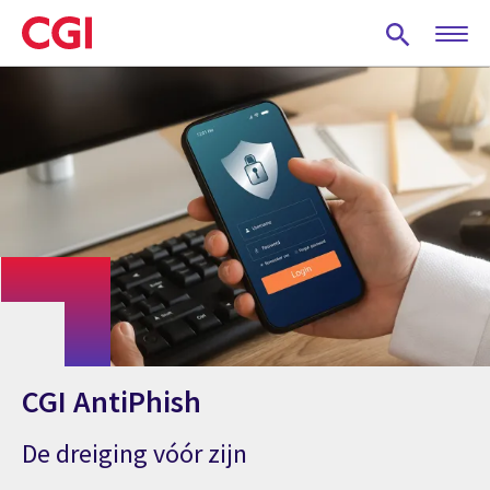
Skip
to
main
content
CGI AntiPhish
De dreiging vóór zijn