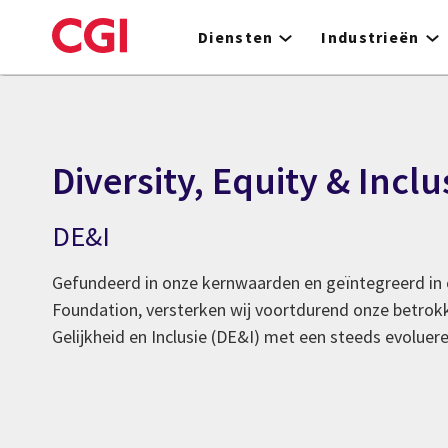
Skip
to
Diensten
Industrieën
main
content
Diversity, Equity & Inclu
DE&I
Gefundeerd in onze kernwaarden en geïntegreerd i
Foundation, versterken wij voortdurend onze betrokke
Gelijkheid en Inclusie (DE&I) met een steeds evoluer