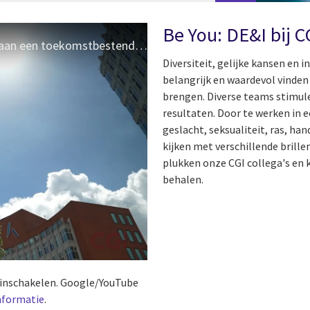
Be You: DE&I bij C
Diversiteit en inclusie bij CGI: samen bouwen aan een toekomstbestendige organisatie
Diversiteit, gelijke kansen en
belangrijk en waardevol vinde
brengen. Diverse teams stimule
resultaten. Door te werken in e
geslacht, seksualiteit, ras, hand
kijken met verschillende brill
plukken onze CGI collega's en 
behalen.
s inschakelen. Google/YouTube
nformatie
.