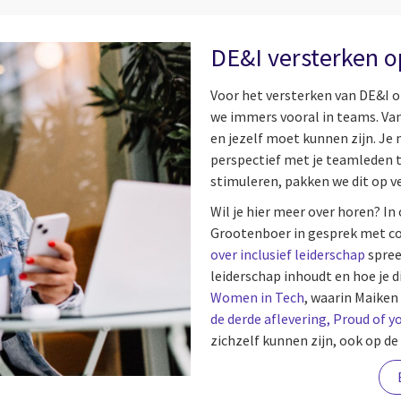
DE&I versterken o
Voor het versterken van DE&I o
we immers vooral in teams. Van
en jezelf moet kunnen zijn. J
perspectief met je teamleden t
stimuleren, pakken we dit op v
Wil je hier meer over horen? I
Grootenboer in gesprek met col
over inclusief leiderschap
spree
leiderschap inhoudt en hoe je di
Women in Tech
, waarin Maiken 
de derde aflevering, Proud of yo
zichzelf kunnen zijn, ook op de