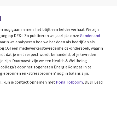
l
nog gaan nemen: het blijft een helder verhaal. We zijn
ang op DE&I. Zo publiceren we jaarlijks onze
Gender and
waarin we analyseren hoe we het doen als bedrijf en als
r bij CGI een medewerkerstevredenheids-onderzoek, waarin
ndt dat je met respect wordt behandeld, of je tevreden
 je zijn. Daarnaast zijn we een Health & Wellbeing
collega’s door het zogeheten EnergieKompas in te
rgiebronnen en -stressbronnen’ nog in balans zijn.
&I, kun je contact opnemen met
Ilona Tolboom
, DE&I Lead