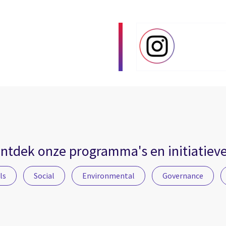
ntdek onze programma's en initiatiev
ls
Social
Environmental
Governance