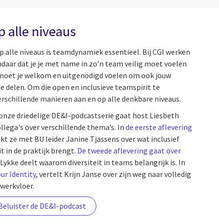
p alle niveaus
p alle niveaus is teamdynamiek essentieel. Bij CGI werken
daar dat je je met name in zo’n team veilig moet voelen
e moet je welkom en uitgenodigd voelen om ook jouw
e delen. Om die open en inclusieve teamspirit te
erschillende manieren aan en op alle denkbare niveaus.
n onze driedelige DE&I-podcastserie gaat host Liesbeth
lega's over verschillende thema’s. In
de eerste aflevering
kt ze met BU leider Janine Tjassens over wat inclusief
t in de praktijk brengt.
De tweede aflevering gaat over
Lykke deelt waarom diversiteit in teams belangrijk is. In
ur Identity
, vertelt Krijn Janse over zijn weg naar volledig
 werkvloer.
Beluister de DE&I-podcast