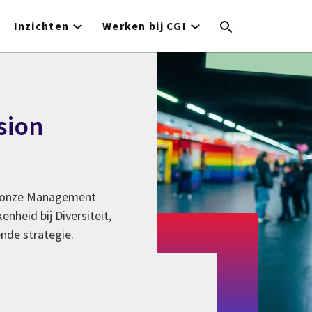
Inzichten
Werken bij CGI
sion
n onze Management
nheid bij Diversiteit,
ende strategie.