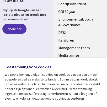
in uw markt
Useful
Bedrijfsoverzicht
Blijf op de hoogte van het
links
CGI 50 jaar
laatste nieuws en trends met
NETHERLANDS
Environmental, Social
onze nieuwsbrief
& Governance
Abonneer
DE&I
Kantoren
Management team
Media center
Volg ons
Alliances
Toestemming voor cookies
Social
Perscentrum
We gebruiken onze eigen cookies en cookies van derden om een ​​
Media
soepele en veilige website te bieden. Sommige zijn noodzakelijk
NETHERLANDS
om onze website te laten functioneren en zijn standaard ingesteld.
Andere zijn optioneel en worden alleen met uw toestemming
Bekijk meer
Support
ingesteld om uw surfervaring te verbeteren. U kunt alle, geen of
slechts enkele van deze optionele cookies accepteren.
Library
Legal
Artikelen
Disclaimer