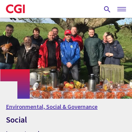
Skip
to
main
content
Environmental, Social & Governance
Social