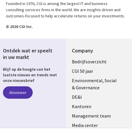
Founded in 1976, CGI is among the largest IT and business
consulting services firms in the world. We are insights-driven and
outcomes-focused to help accelerate returns on your investments.
© 2026 CGI Inc.
Ontdek wat er speelt
Company
in uw markt
Useful
Bedrijfsoverzicht
Blijf op de hoogte van het
links
CGI 50 jaar
laatste nieuws en trends met
NETHERLANDS
Environmental, Social
onze nieuwsbrief
& Governance
Abonneer
DE&I
Kantoren
Management team
Media center