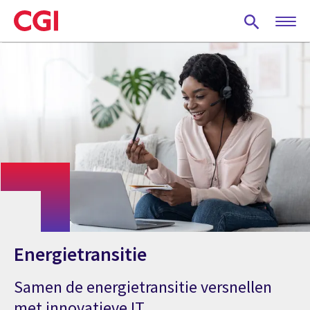
Skip
to
main
content
Energietransitie
Samen de energietransitie versnellen
met innovatieve IT