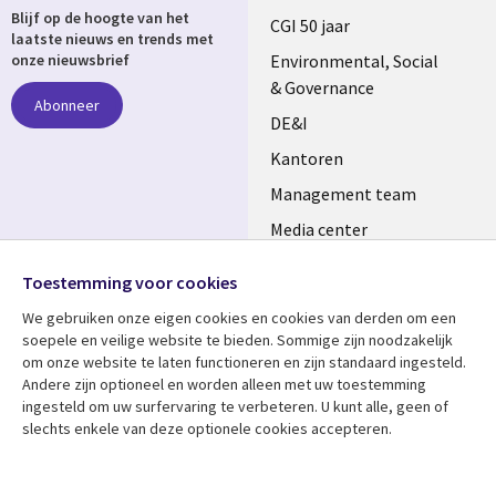
Blijf op de hoogte van het
links
CGI 50 jaar
laatste nieuws en trends met
NETHERLANDS
Environmental, Social
onze nieuwsbrief
& Governance
Abonneer
DE&I
Kantoren
Management team
Media center
Volg ons
Alliances
Toestemming voor cookies
Social
Perscentrum
We gebruiken onze eigen cookies en cookies van derden om een ​​
Media
soepele en veilige website te bieden. Sommige zijn noodzakelijk
NETHERLANDS
om onze website te laten functioneren en zijn standaard ingesteld.
Andere zijn optioneel en worden alleen met uw toestemming
Bekijk meer
Support
ingesteld om uw surfervaring te verbeteren. U kunt alle, geen of
slechts enkele van deze optionele cookies accepteren.
Library
Legal
Artikelen
Disclaimer
Links
NETHERLANDS
Blogs
Privacy