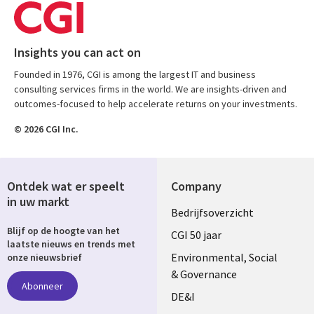
Insights you can act on
Founded in 1976, CGI is among the largest IT and business
consulting services firms in the world. We are insights-driven and
outcomes-focused to help accelerate returns on your investments.
© 2026 CGI Inc.
Ontdek wat er speelt
Company
in uw markt
Useful
Bedrijfsoverzicht
Blijf op de hoogte van het
links
CGI 50 jaar
laatste nieuws en trends met
NETHERLANDS
Environmental, Social
onze nieuwsbrief
& Governance
Abonneer
DE&I