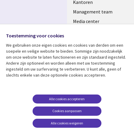
Kantoren
Management team
Media center
Volg ons
Alliances
Toestemming voor cookies
Social
Perscentrum
We gebruiken onze eigen cookies en cookies van derden om een ​​
Media
soepele en veilige website te bieden. Sommige zijn noodzakelijk
NETHERLANDS
om onze website te laten functioneren en zijn standaard ingesteld.
Andere zijn optioneel en worden alleen met uw toestemming
Bekijk meer
Support
ingesteld om uw surfervaring te verbeteren. U kunt alle, geen of
slechts enkele van deze optionele cookies accepteren.
Library
Legal
Artikelen
Disclaimer
Links
NETHERLANDS
Blogs
Privacy
NETHERLANDS
Case studies
Cookie management
Alle cookies accepteren
Evenementen
Cookies aanpassen
Podcasts
Alle cookies weigeren
Viewpoints