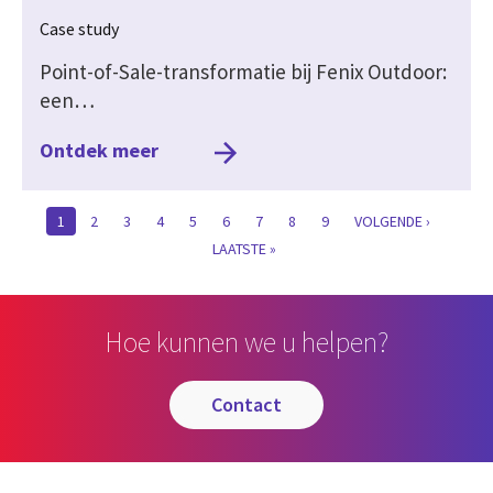
Case study
Point-of-Sale-transformatie bij Fenix Outdoor:
een…
Ontdek meer
HUIDIGE
1
PAGINA
2
PAGINA
3
PAGINA
4
PAGINA
5
PAGINA
6
PAGINA
7
PAGINA
8
PAGINA
9
VOLGENDE
VOLGENDE ›
PAGINA
PAGINA
LAATST
LAATSTE »
PAGINA
Hoe kunnen we u helpen?
contact