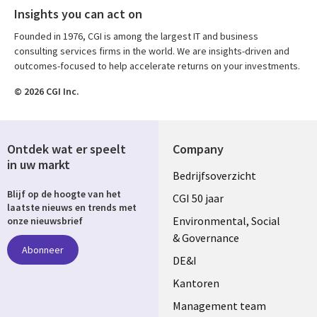
Insights you can act on
Founded in 1976, CGI is among the largest IT and business
consulting services firms in the world. We are insights-driven and
outcomes-focused to help accelerate returns on your investments.
© 2026 CGI Inc.
Ontdek wat er speelt
Company
in uw markt
Useful
Bedrijfsoverzicht
Blijf op de hoogte van het
links
CGI 50 jaar
laatste nieuws en trends met
NETHERLANDS
Environmental, Social
onze nieuwsbrief
& Governance
Abonneer
DE&I
Kantoren
Management team