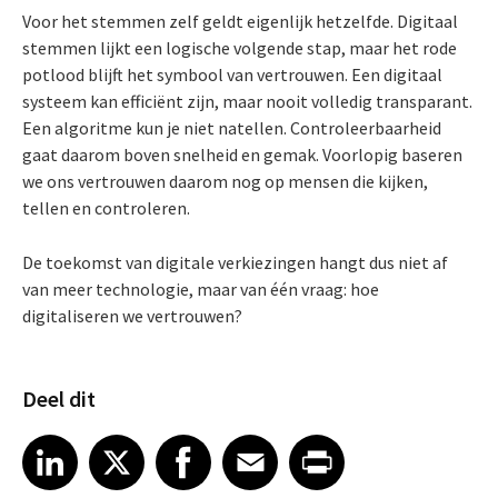
Voor het stemmen zelf geldt eigenlijk hetzelfde. Digitaal
stemmen lijkt een logische volgende stap, maar het rode
potlood blijft het symbool van vertrouwen. Een digitaal
systeem kan efficiënt zijn, maar nooit volledig transparant.
Een algoritme kun je niet natellen. Controleerbaarheid
gaat daarom boven snelheid en gemak. Voorlopig baseren
we ons vertrouwen daarom nog op mensen die kijken,
tellen en controleren.
De toekomst van digitale verkiezingen hangt dus niet af
van meer technologie, maar van één vraag: hoe
digitaliseren we vertrouwen?
Deel dit
Share article on LinkedIn
Share article on X
Share article on Facebook
Share article on Email
Share article on Print
LinkedIn
X
Facebook
Email
Print