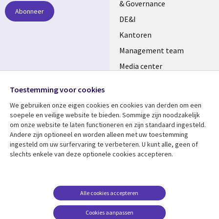
& Governance
Abonneer
DE&I
Kantoren
Management team
Media center
Volg ons
Alliances
Toestemming voor cookies
Social
Perscentrum
We gebruiken onze eigen cookies en cookies van derden om een ​​
Media
soepele en veilige website te bieden. Sommige zijn noodzakelijk
NETHERLANDS
om onze website te laten functioneren en zijn standaard ingesteld.
Andere zijn optioneel en worden alleen met uw toestemming
Bekijk meer
Support
ingesteld om uw surfervaring te verbeteren. U kunt alle, geen of
slechts enkele van deze optionele cookies accepteren.
Library
Legal
Artikelen
Disclaimer
Links
NETHERLANDS
Blogs
Privacy
NETHERLANDS
Case studies
Cookie management
Alle cookies accepteren
Evenementen
Cookies aanpassen