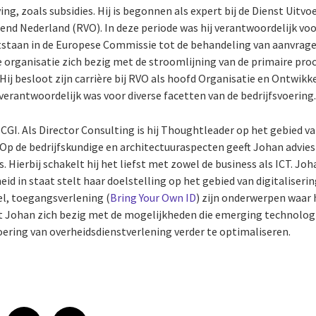
ng, zoals subsidies. Hij is begonnen als expert bij de Dienst Uitvo
nd Nederland (RVO). In deze periode was hij verantwoordelijk voo
tstaan in de Europese Commissie tot de behandeling van aanvragen
de organisatie zich bezig met de stroomlijning van de primaire pr
ij besloot zijn carrière bij RVO als hoofd Organisatie en Ontwikke
verantwoordelijk was voor diverse facetten van de bedrijfsvoering
j CGI. Als Director Consulting is hij Thoughtleader op het gebied v
 Op de bedrijfskundige en architectuuraspecten geeft Johan advie
ierbij schakelt hij het liefst met zowel de business als ICT. Joh
eid in staat stelt haar doelstelling op het gebied van digitaliser
l, toegangsverlening (
Bring Your Own ID
) zijn onderwerpen waar h
t Johan zich bezig met de mogelijkheden die emerging technologi
oering van overheidsdienstverlening verder te optimaliseren.