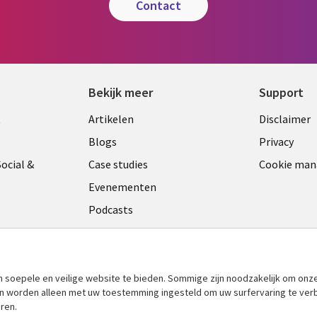
contact
Bekijk meer
Support
Library
Legal
t
Artikelen
Disclaimer
Links
NETH
Blogs
Privacy
ANDS
NETHERLANDS
ocial &
Case studies
Cookie ma
Evenementen
Podcasts
Viewpoints
am
See more
​soepele en veilige website te bieden. Sommige zijn noodzakelijk om onze
 en worden alleen met uw toestemming ingesteld om uw surfervaring te ver
ren.