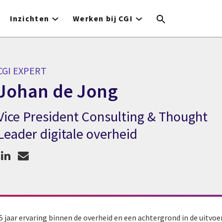
Inzichten
Werken bij CGI
CGI EXPERT
Johan de Jong
Vice President Consulting & Thought
CGI expert Johan de Jong
Leader digitale overheid
5 jaar ervaring binnen de overheid en een achtergrond in de uitvo