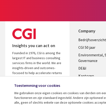
Company
Useful
Bedrijfsoverzich
Insights you can act on
links
CGI 50 jaar
Founded in 1976, CGI is among the
NETHERL
Environmental, S
largest IT and business consulting
Governance
services firms in the world. We are
insights-driven and outcomes-
DE&I
focused to help accelerate returns
Kantoren
on your investments.
Management te
Toestemming voor cookies
Media center
We gebruiken onze eigen cookies en cookies van derden om een ​
functioneren en zijn standaard ingesteld. Andere zijn optioneel
Alliances
alle, geen of slechts enkele van deze optionele cookies accepte
Perscentrum