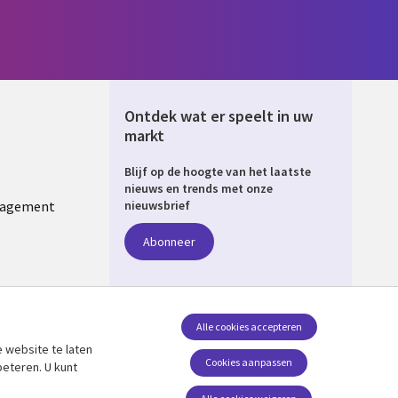
Ontdek wat er speelt in uw
markt
Blijf op de hoogte van het laatste
ERLANDS
nieuws en trends met onze
nagement
nieuwsbrief
Abonneer
Alle cookies accepteren
 website te laten
Volg ons
Cookies aanpassen
beteren. U kunt
Social Media NETHERLANDS