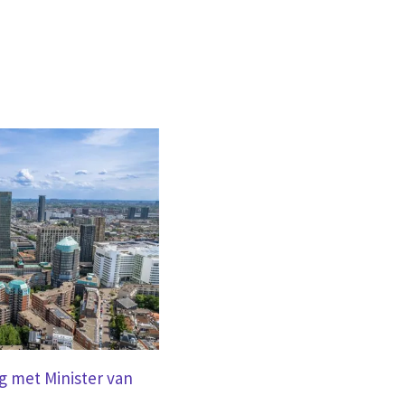
BLOG
ag met Minister van
Nederland digitaliseert alles, b
stemmen