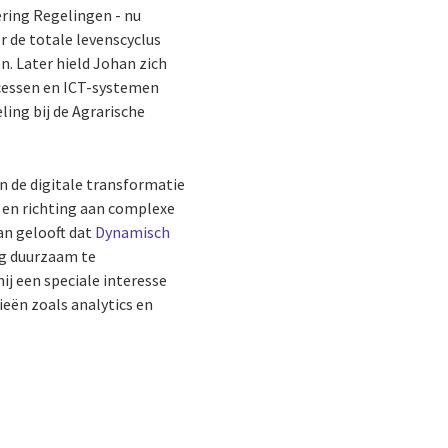
ering Regelingen - nu
r de totale levenscyclus
. Later hield Johan zich
ocessen en ICT-systemen
ling bij de Agrarische
.
an de digitale transformatie
s en richting aan complexe
an gelooft dat
Dynamisch
ing duurzaam te
ij een speciale interesse
eën zoals analytics en