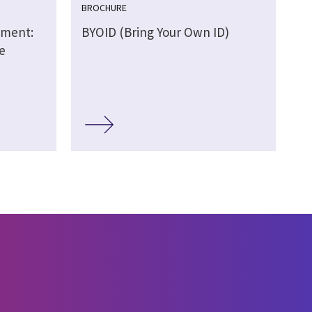
BROCHURE
ement:
BYOID (Bring Your Own ID)
e