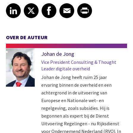
Share article on LinkedIn
Share article on X
Share article on Facebook
Share article on Email
Share article on Print
LinkedIn
X
Facebook
Email
Print
OVER DE AUTEUR
Johan de Jong
Vice President Consulting & Thought
Leader digitale overheid
Johan de Jong heeft ruim 25 jaar
ervaring binnen de overheid en een
achtergrond in de uitvoering van
Europese en Nationale wet- en
regelgeving, zoals subsidies. Hij is
begonnen als expert bij de Dienst
Uitvoering Regelingen - nu Rijksdienst
voor Ondernemend Nederland (RVO). In