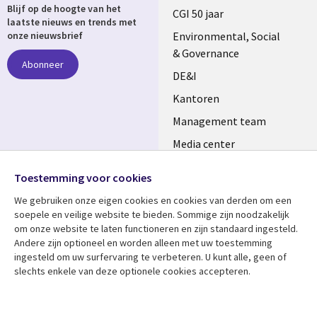
Blijf op de hoogte van het
links
CGI 50 jaar
laatste nieuws en trends met
NETHERLANDS
Environmental, Social
onze nieuwsbrief
& Governance
Abonneer
DE&I
Kantoren
Management team
Media center
Volg ons
Alliances
Toestemming voor cookies
Social
Perscentrum
We gebruiken onze eigen cookies en cookies van derden om een ​​
Media
soepele en veilige website te bieden. Sommige zijn noodzakelijk
NETHERLANDS
om onze website te laten functioneren en zijn standaard ingesteld.
Andere zijn optioneel en worden alleen met uw toestemming
Bekijk meer
Support
ingesteld om uw surfervaring te verbeteren. U kunt alle, geen of
slechts enkele van deze optionele cookies accepteren.
Library
Legal
Artikelen
Disclaimer
Links
NETHERLANDS
Blogs
Privacy