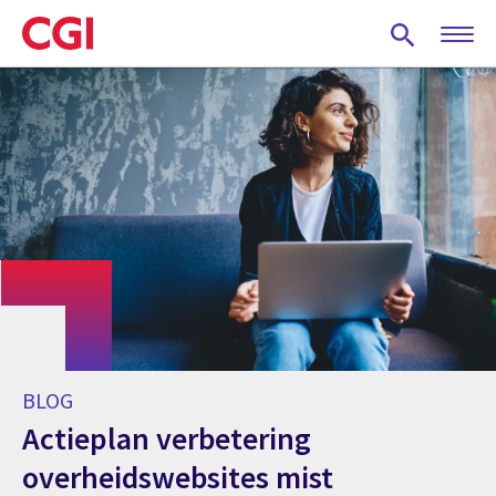
Skip
to
main
content
BLOG
Actieplan verbetering
overheidswebsites mist