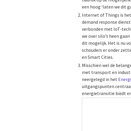
een hoog ‘laten we dit g
Internet of Things is he
demand response diensten
verbonden met IoT-techn
we over silo’s heen gaa
dit mogelijk. Het is nu 
schouders er onder zett
en Smart Cities.
Misschien wel de belangr
met transport en industr
neergelegd in het
Energ
uitgangspunten centraal
energietransitie biedt en