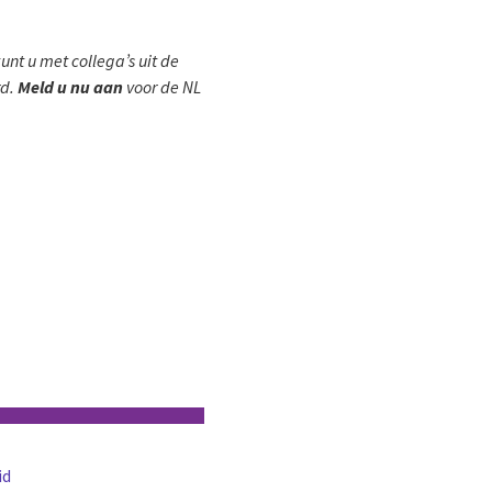
nt u met collega’s uit de
rd.
Meld u nu aan
voor de NL
id