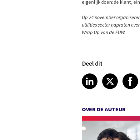
eigenlijk doen: de klant, e
Op 24 november organiseren
utilities sector napraten ov
Wrap Up van de EUW.
Deel dit
Share article
Share art
Shar
LinkedIn
X
OVER DE AUTEUR