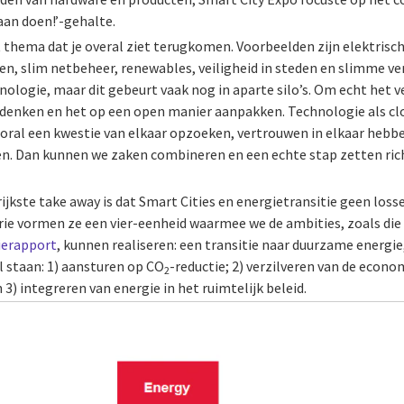
aan doen!’-gehalte.
t thema dat je overal ziet terugkomen. Voorbeelden zijn elektrisc
, slim netbeheer, renewables, veiligheid in steden en slimme verl
ologie, maar dit gebeurt vaak nog in aparte silo’s. Om echt het 
n denken en het op een open manier aanpakken. Technologie als c
vooral een kwestie van elkaar opzoeken, vertrouwen in elkaar hebb
en. Dan kunnen we zaken combineren en een echte stap zetten rich
ijkste take away is dat Smart Cities en energietransitie geen los
ie vormen ze een vier-eenheid waarmee we de ambities, zoals die 
ierapport
, kunnen realiseren: een transitie naar duurzame energie,
 staan: 1) aansturen op CO
-reductie; 2) verzilveren van de econo
2
 3) integreren van energie in het ruimtelijk beleid.