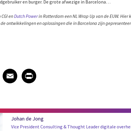
indgebruiker en burger. De grote afwezige in Barcelona…
 CGI en
Dutch Power
in Rotterdam een NL Wrap Up van de EUW. Hier ku
er de ontwikkelingen en oplossingen die in Barcelona zijn gepresentee
 on LinkedIn
icle on X
e article on Facebook
Share article on Email
Share article on Print
Facebook
Email
Print
Johan de Jong
Vice President Consulting & Thought Leader digitale overhe