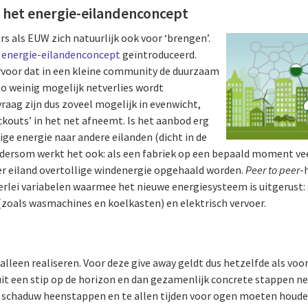
: het energie-eilandenconcept
rs als EUW zich natuurlijk ook voor ‘brengen’.
r
energie-eilandenconcept
geïntroduceerd.
rvoor dat in een kleine community de duurzaam
o weinig mogelijk netverlies wordt
raag zijn dus zoveel mogelijk in evenwicht,
ckouts’ in het net afneemt. Is het aanbod erg
ge energie naar andere eilanden (dicht in de
dersom werkt het ook: als een fabriek op een bepaald moment vee
der eiland overtollige windenergie opgehaald worden.
Peer to peer
-
erlei variabelen waarmee het nieuwe energiesysteem is uitgerust
(zoals wasmachines en koelkasten) en elektrisch vervoer.
lleen realiseren. Voor deze give away geldt dus hetzelfde als voor
t een stip op de horizon en dan gezamenlijk concrete stappen n
 schaduw heenstappen en te allen tijden voor ogen moeten houden