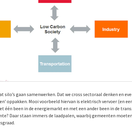
 dat silo’s gaan samenwerken. Dat we cross sectoraal denken en e
n’ oppakken. Mooi voorbeeld hiervan is elektrisch vervoer (en een 
 met één been in de energiemarkt en met een ander been in de tran
imte? Daar staan immers de laadpalen, waarbij gemeenten moete
gsgraad.