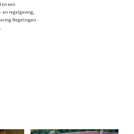
d en een
- en regelgeving,
voering Regelingen -
.