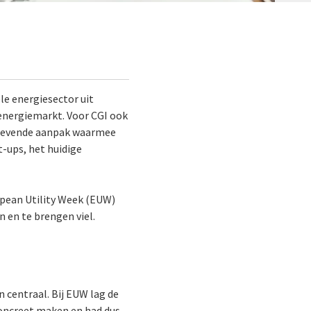
le energiesector uit
energiemarkt. Voor CGI ook
ggevende aanpak waarmee
-ups, het huidige
opean Utility Week (EUW)
 en te brengen viel.
 centraal. Bij EUW lag de
concreet maken en had dus