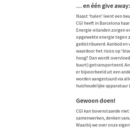
… en één give away
Naast ‘halen’ leent een beu
CGI heeft in Barcelona haa
Energie-eilanden zorgen e
opgewekte energie tegen z
gedistribueerd. Aanbod en v
waardoor het risico op ‘bla
hoog? Dan wordt overvloedi
buurt) getransporteerd. An
er bijvoorbeeld uit een an
worden aangestuurd via all
huishoudelijke apparatuur 
Gewoon doen!
CGI kan bovenstaande niet a
samenwerken, denken vanui
Waarbij we over onze eigen