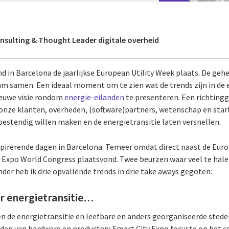
onsulting & Thought Leader digitale overheid
 in Barcelona de jaarlijkse European Utility Week plaats. De gehe
m samen. Een ideaal moment om te zien wat de trends zijn in de 
euwe visie rondom
energie-eilanden
te presenteren. Een richtin
nze klanten, overheden, (software)partners, wetenschap en start
stendig willen maken en de energietransitie laten versnellen.
pirerende dagen in Barcelona. Temeer omdat direct naast de Eur
ty Expo World Congress plaatsvond. Twee beurzen waar veel te halen
nder heb ik drie opvallende trends in drie take aways gegoten:
r energietransitie…
 de energietransitie en leefbare en anders georganiseerde steden
den van hardware en producten; Smart City Expo focuste op het 