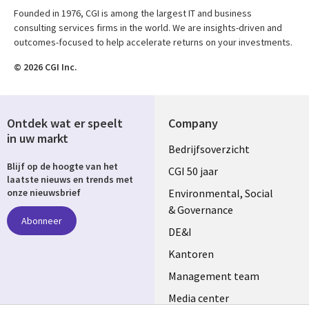
Founded in 1976, CGI is among the largest IT and business
consulting services firms in the world. We are insights-driven and
outcomes-focused to help accelerate returns on your investments.
© 2026 CGI Inc.
Ontdek wat er speelt
Company
in uw markt
Useful
Bedrijfsoverzicht
Blijf op de hoogte van het
links
CGI 50 jaar
laatste nieuws en trends met
NETHERLANDS
Environmental, Social
onze nieuwsbrief
& Governance
Abonneer
DE&I
Kantoren
Management team
Media center