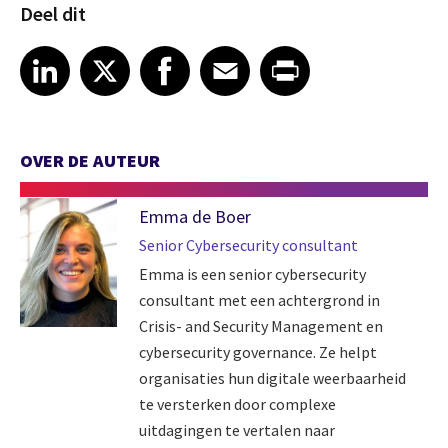
Deel dit
Share article on LinkedIn
Share article on X
Share article on Facebook
Share article on Email
Share article on Print
LinkedIn
X
Facebook
Email
Print
OVER DE AUTEUR
Emma de Boer
Senior Cybersecurity consultant
Emma is een senior cybersecurity
consultant met een achtergrond in
Crisis- and Security Management en
cybersecurity governance. Ze helpt
organisaties hun digitale weerbaarheid
te versterken door complexe
uitdagingen te vertalen naar