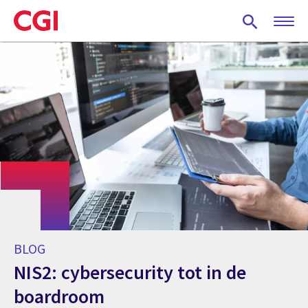
Skip
to
main
content
BLOG
NIS2: cybersecurity tot in de
boardroom