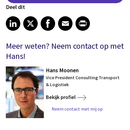
Deel dit
Share on LinkedIn
Share on X
Share on Facebook
Share on Email
Share on Print
LinkedIn
X
Facebook
Email
Print
Meer weten? Neem contact op met
Hans!
Hans Moonen
Vice President Consulting Transport
& Logistiek
Bekijk profiel
Neem contact met mij op