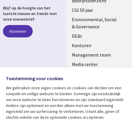
Useful
Bedrijfsoverzicht
Blijf op de hoogte van het
links
CGI 50 jaar
laatste nieuws en trends met
NETHERLANDS
Environmental, Social
onze nieuwsbrief
& Governance
Abonneer
DE&I
Kantoren
Management team
Media center
Volg ons
Alliances
Toestemming voor cookies
Social
Perscentrum
We gebruiken onze eigen cookies en cookies van derden om een ​​
Media
soepele en veilige website te bieden. Sommige zijn noodzakelijk
NETHERLANDS
om onze website te laten functioneren en zijn standaard ingesteld.
Andere zijn optioneel en worden alleen met uw toestemming
Bekijk meer
Support
ingesteld om uw surfervaring te verbeteren. U kunt alle, geen of
slechts enkele van deze optionele cookies accepteren.
Library
Legal
Artikelen
Disclaimer
Links
NETHERLANDS
Blogs
Privacy